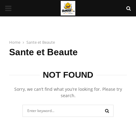
PRIMARY
MENU
Home
Sante et Beaute
Sante et Beaute
NOT FOUND
Sorry, we can’t find what you’re looking for. Please try
search.
Search
for:
SEARCH